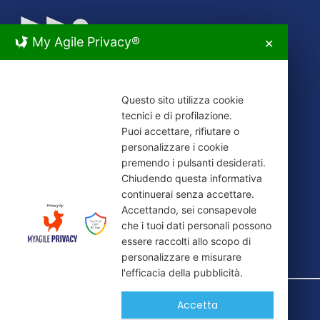
My Agile Privacy®
✕
Questo sito utilizza cookie
tecnici e di profilazione.
HOME
Puoi accettare, rifiutare o
personalizzare i cookie
PREMIO
premendo i pulsanti desiderati.
MEDIA
Chiudendo questa informativa
CONTATTI
continuerai senza accettare.
Accettando, sei consapevole
che i tuoi dati personali possono
essere raccolti allo scopo di
personalizzare e misurare
l'efficacia della pubblicità.
© 2026 ASI Salerno Awards |
Privacy policy
Accetta